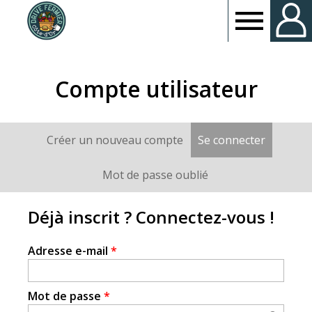
Drive
fermier
Compte utilisateur
Côte
Créer un nouveau compte
Se connecter
(onglet a
Onglets
d'or
principaux
Mot de passe oublié
Déjà inscrit ? Connectez-vous !
Adresse e-mail
*
Mot de passe
*