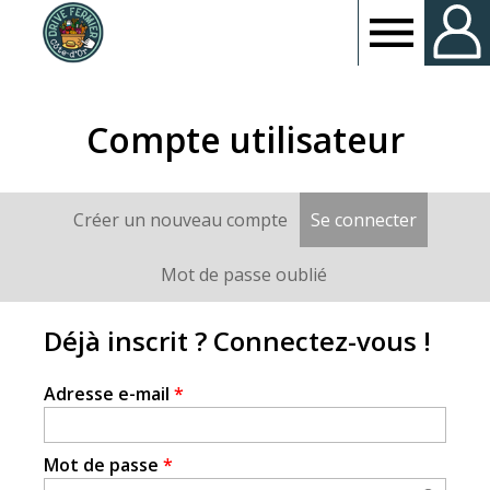
Drive
fermier
Compte utilisateur
Côte
Créer un nouveau compte
Se connecter
(onglet a
Onglets
d'or
principaux
Mot de passe oublié
Déjà inscrit ? Connectez-vous !
Adresse e-mail
*
Mot de passe
*