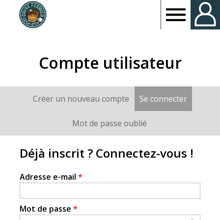
Drive
fermier
Compte utilisateur
Côte
Créer un nouveau compte
Se connecter
(onglet a
Onglets
d'or
principaux
Mot de passe oublié
Déjà inscrit ? Connectez-vous !
Adresse e-mail
*
Mot de passe
*