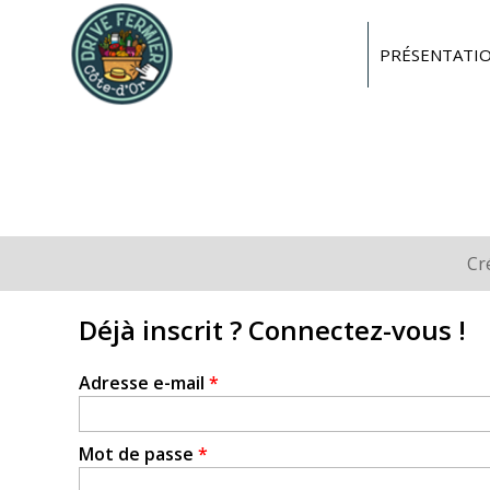
Drive
fermier
PRÉSENTATI
Côte
d'or
Cr
Onglets
principaux
Déjà inscrit ? Connectez-vous !
Adresse e-mail
*
Mot de passe
*