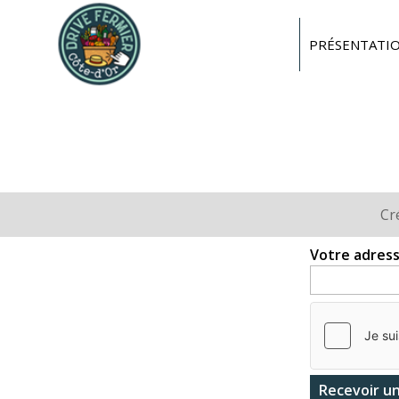
Drive
fermier
PRÉSENTATI
Côte
d'or
Cr
Onglets
principaux
Votre adress