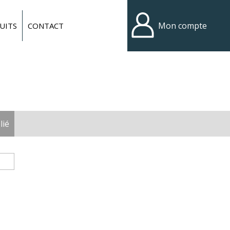
Mon compte
UITS
CONTACT
lié
(onglet actif)