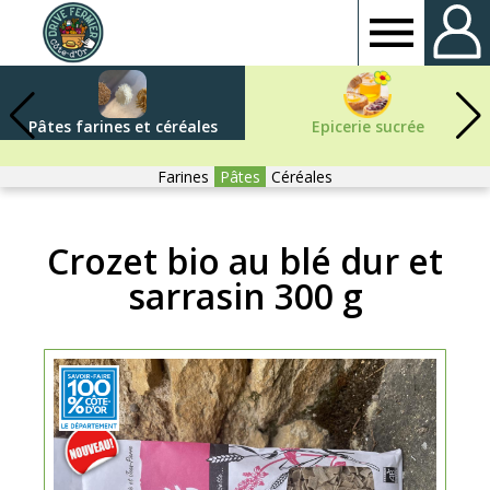
Drive
fermier
Pâtes farines et céréales
Epicerie sucrée
Côte
Farines
Pâtes
Céréales
d'or
Crozet bio au blé dur et
sarrasin 300 g