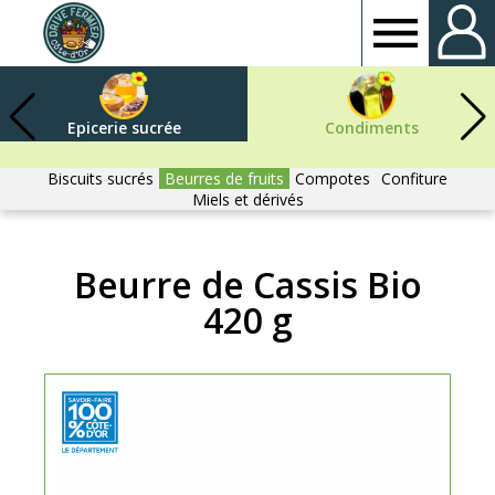
Drive
fermier
Epicerie sucrée
Condiments
Côte
Biscuits sucrés
Beurres de fruits
Compotes
Confiture
Miels et dérivés
d'or
Beurre de Cassis Bio
420 g