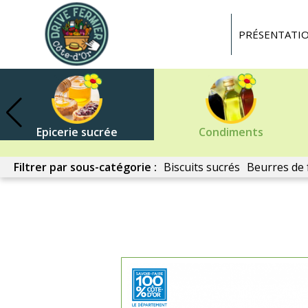
Drive
fermier
PRÉSENTATI
Côte
d'or
Epicerie sucrée
Condiments
Filtrer par sous-catégorie :
Biscuits sucrés
Beurres de 