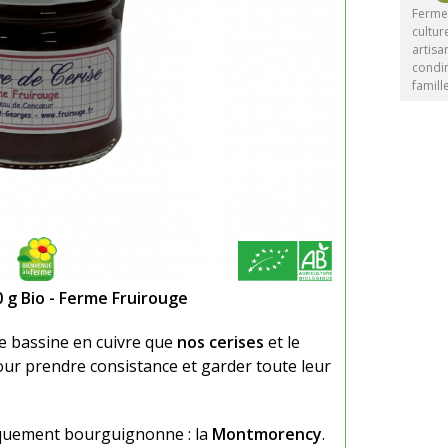
Ferme 
cultur
artisa
condim
famill
0 g Bio - Ferme Fruirouge
ne bassine en cuivre que
nos cerises
et le
 pour prendre consistance et garder toute leur
piquement bourguignonne : la
Montmorency
.