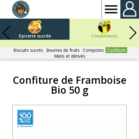
Drive
fermier
Epicerie sucrée
Condiments
Côte
Biscuits sucrés
Beurres de fruits
Compotes
Confiture
Miels et dérivés
d'or
Confiture de Framboise
Bio 50 g