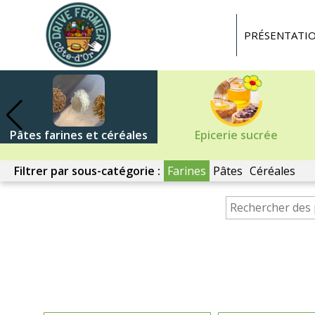
Drive
fermier
PRÉSENTATI
Côte
d'or
Pâtes farines et céréales
Epicerie sucrée
Filtrer par sous-catégorie :
Farines
Pâtes
Céréales