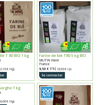
Blé T 80 BIO 1 kg
Farine de blé T80 5 kg BIO
i
MUTIN Henri
France
9,50 €
TTC
(2,10 € / kg)
(9,50 € / p)
ter
Se connecter
Sorgho 1 kg
i
(6,00 € / kg)