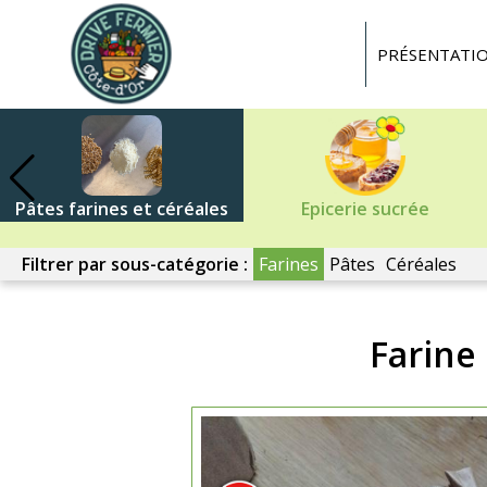
Drive
fermier
PRÉSENTATI
Côte
d'or
Pâtes farines et céréales
Epicerie sucrée
Filtrer par sous-catégorie :
Farines
Pâtes
Céréales
Farine