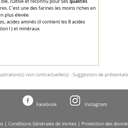
u blé, cultivé et reconnu pour ses
qualités
res. C'est une des farines les moins riches en
en plus élevée.
s, acides aminés (il contient les 8 acides
ion ! ) et minéraux.
Facebook
Instagram
es
|
Conditions Générales de Ventes
|
Protection des donné