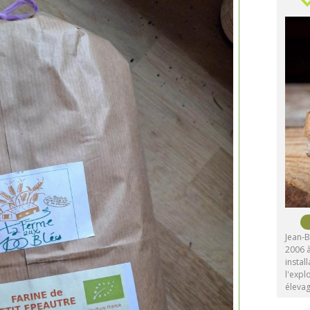
Jean-B
2006 à
instal
l'expl
éleva