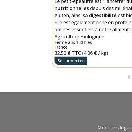
Le petit-épeautre est "l'ancêtre" d
nutritionnelles
depuis des millénai
gluten, ainsi sa
digestibilité
est bi
Elle est également riche en protéine
aminés essentiels à notre alimentat
Agriculture Biologique
Ferme aux 100 blés
France
32,50 €
TTC
(4,06 € / kg)
Se connecter
Mentions légal