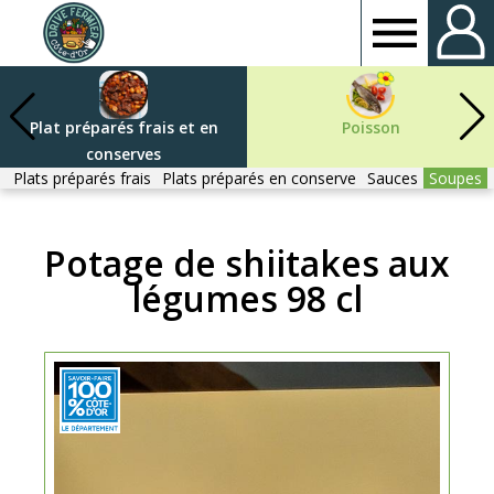
Drive
fermier
Plat préparés frais et en
Poisson
conserves
Côte
Plats préparés frais
Plats préparés en conserve
Sauces
Soupes
d'or
Potage de shiitakes aux
légumes 98 cl