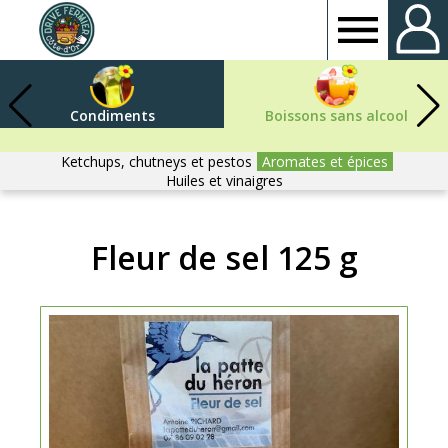
Drive
fermier
Condiments
Boissons sans alcool
Côte
Ketchups, chutneys et pestos
Aromates et épices
Huiles et vinaigres
d'or
Fleur de sel 125 g